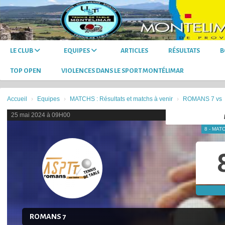
Panneau de gestion des cookies
LE CLUB
EQUIPES
ARTICLES
RÉSULTATS
B
TOP OPEN
VIOLENCES DANS LE SPORT MONTÉLIMAR
Accueil
Equipes
MATCHS : Résultats et matchs à venir
ROMANS 7 vs
25 mai 2024 à 09H00
8 - MAT
ROMANS 7