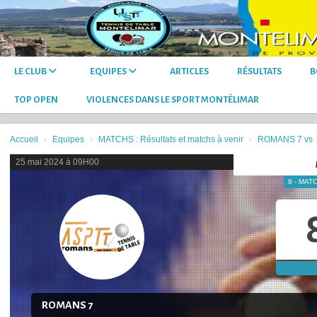
Panneau de gestion des cookies
LE CLUB
EQUIPES
ARTICLES
RÉSULTATS
B
TOP OPEN
VIOLENCES DANS LE SPORT MONTÉLIMAR
Accueil
Equipes
MATCHS : Résultats et matchs à venir
ROMANS 7 vs
25 mai 2024 à 09H00
8 - MAT
ROMANS 7